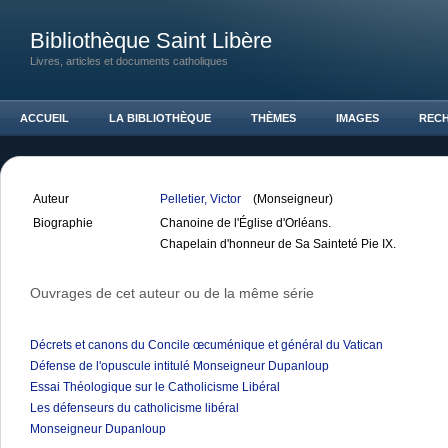
Bibliothèque Saint Libère
Livres, articles et documents catholiques
ACCUEIL
LA BIBLIOTHÈQUE
THÈMES
IMAGES
REC
Auteur
Pelletier, Victor
(Monseigneur)
Biographie
Chanoine de l'Église d'Orléans.
Chapelain d'honneur de Sa Sainteté Pie IX.
Ouvrages de cet auteur ou de la même série
Décrets et canons du Concile œcuménique et général du Vatican
Défense de l'opuscule intitulé Monseigneur Dupanloup
Essai Théologique sur le Catholicisme Libéral
Les défenseurs du catholicisme libéral
Monseigneur Dupanloup