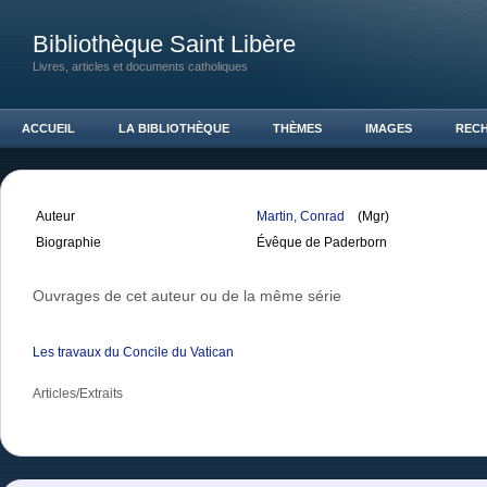
Bibliothèque Saint Libère
Livres, articles et documents catholiques
ACCUEIL
LA BIBLIOTHÈQUE
THÈMES
IMAGES
REC
Auteur
Martin, Conrad
(Mgr)
Biographie
Évêque de Paderborn
Ouvrages de cet auteur ou de la même série
Les travaux du Concile du Vatican
Articles/Extraits