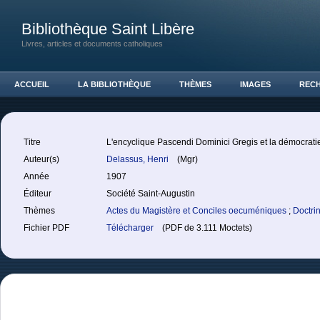
Bibliothèque Saint Libère
Livres, articles et documents catholiques
ACCUEIL
LA BIBLIOTHÈQUE
THÈMES
IMAGES
REC
Titre
L'encyclique Pascendi Dominici Gregis et la démocrati
Auteur(s)
Delassus, Henri
(Mgr)
Année
1907
Éditeur
Société Saint-Augustin
Thèmes
Actes du Magistère et Conciles oecuméniques
;
Doctri
Fichier PDF
Télécharger
(PDF de 3.111 Moctets)