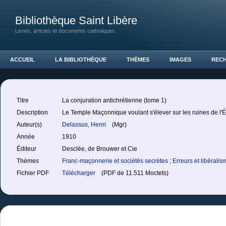
Bibliothèque Saint Libère
Livres, articles et documents catholiques
ACCUEIL
LA BIBLIOTHÈQUE
THÈMES
IMAGES
REC
Titre
La conjuration antichrétienne (tome 1)
Description
Le Temple Maçonnique voulant s'élever sur les ruines de l'É
Auteur(s)
Delassus, Henri
(Mgr)
Année
1910
Éditeur
Desclée, de Brouwer et Cie
Thèmes
Franc-maçonnerie et sociétés secrètes
;
Erreurs et libéralis
Fichier PDF
Télécharger
(PDF de 11.511 Moctets)