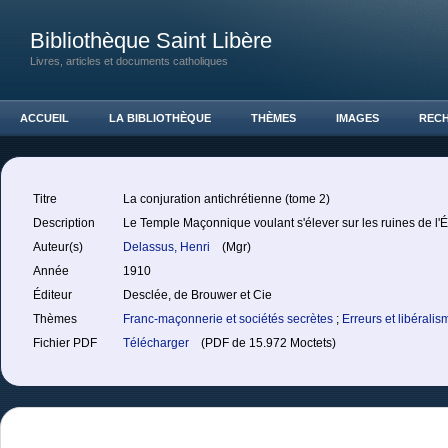
Bibliothèque Saint Libère
Livres, articles et documents catholiques
ACCUEIL
LA BIBLIOTHÈQUE
THÈMES
IMAGES
REC
Titre
La conjuration antichrétienne (tome 2)
Description
Le Temple Maçonnique voulant s'élever sur les ruines de l'É
Auteur(s)
Delassus, Henri
(Mgr)
Année
1910
Éditeur
Desclée, de Brouwer et Cie
Thèmes
Franc-maçonnerie et sociétés secrètes
;
Erreurs et libéralis
Fichier PDF
Télécharger
(PDF de 15.972 Moctets)