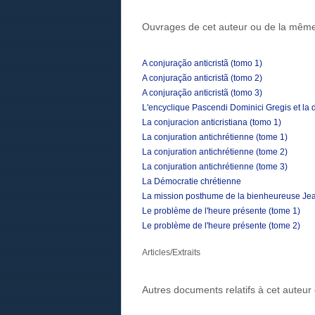
Ouvrages de cet auteur ou de la même
A conjuração anticristã (tomo 1)
A conjuração anticristã (tomo 2)
A conjuração anticristã (tomo 3)
L'encyclique Pascendi Dominici Gregis et la
La conjuracion anticristiana (tomo 1)
La conjuration antichrétienne (tome 1)
La conjuration antichrétienne (tome 2)
La conjuration antichrétienne (tome 3)
La Démocratie chrétienne
La mission posthume de la bienheureuse Jean
Le problème de l'heure présente (tome 1)
Le problème de l'heure présente (tome 2)
Articles/Extraits
Autres documents relatifs à cet auteu