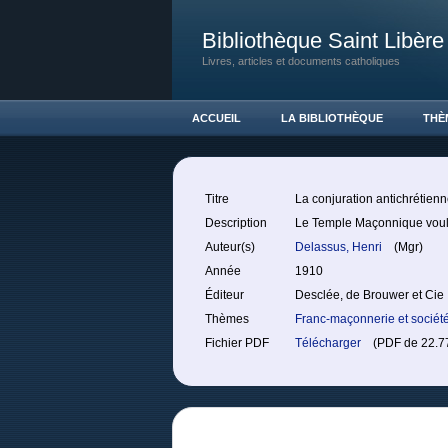
Bibliothèque Saint Libère
Livres, articles et documents catholiques
ACCUEIL
LA BIBLIOTHÈQUE
THÈ
Titre
La conjuration antichrétienn
Description
Le Temple Maçonnique voulan
Auteur(s)
Delassus, Henri
(Mgr)
Année
1910
Éditeur
Desclée, de Brouwer et Cie
Thèmes
Franc-maçonnerie et sociét
Fichier PDF
Télécharger
(PDF de 22.77