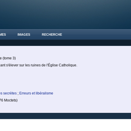
MES
IMAGES
RECHERCHE
e (tome 3)
t s'élever sur les ruines de l'Église Catholique.
és secrètes
;
Erreurs et libéralisme
6 Moctets)