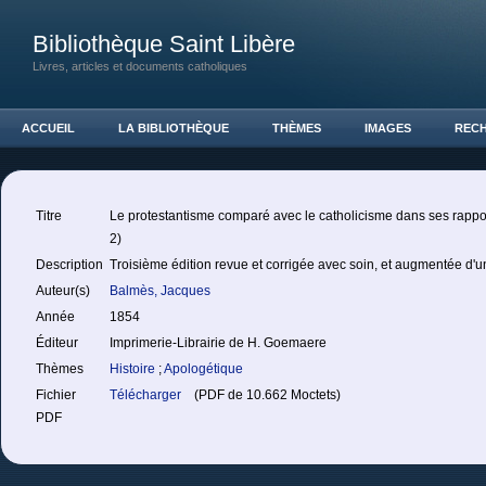
Bibliothèque Saint Libère
Livres, articles et documents catholiques
ACCUEIL
LA BIBLIOTHÈQUE
THÈMES
IMAGES
REC
Titre
Le protestantisme comparé avec le catholicisme dans ses rappor
2)
Description
Troisième édition revue et corrigée avec soin, et augmentée d'un
Auteur(s)
Balmès, Jacques
Année
1854
Éditeur
Imprimerie-Librairie de H. Goemaere
Thèmes
Histoire
;
Apologétique
Fichier
Télécharger
(PDF de 10.662 Moctets)
PDF