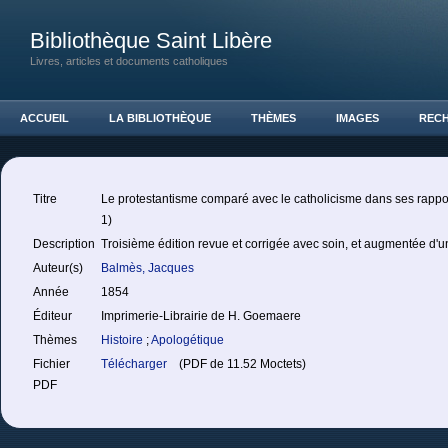
Bibliothèque Saint Libère
Livres, articles et documents catholiques
ACCUEIL
LA BIBLIOTHÈQUE
THÈMES
IMAGES
REC
Titre
Le protestantisme comparé avec le catholicisme dans ses rappor
1)
Description
Troisième édition revue et corrigée avec soin, et augmentée d'un
Auteur(s)
Balmès, Jacques
Année
1854
Éditeur
Imprimerie-Librairie de H. Goemaere
Thèmes
Histoire
;
Apologétique
Fichier
Télécharger
(PDF de 11.52 Moctets)
PDF