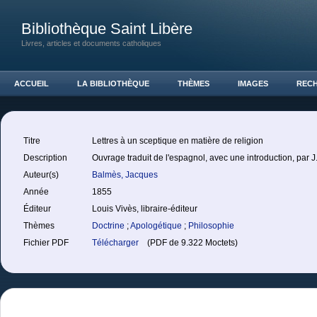
Bibliothèque Saint Libère
Livres, articles et documents catholiques
ACCUEIL
LA BIBLIOTHÈQUE
THÈMES
IMAGES
REC
Titre
Lettres à un sceptique en matière de religion
Description
Ouvrage traduit de l'espagnol, avec une introduction, par 
Auteur(s)
Balmès, Jacques
Année
1855
Éditeur
Louis Vivès, libraire-éditeur
Thèmes
Doctrine
;
Apologétique
;
Philosophie
Fichier PDF
Télécharger
(PDF de 9.322 Moctets)