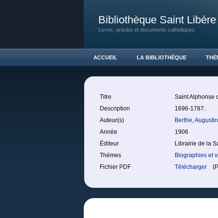
Bibliothèque Saint Libère
Livres, articles et documents catholiques
ACCUEIL
LA BIBLIOTHÈQUE
THÈ
Titre
Saint Alphonse d
Description
1696-1787.
Auteur(s)
Berthe, Augusti
Année
1906
Éditeur
Librairie de la S
Thèmes
Biographies et v
Fichier PDF
Télécharger
(PD