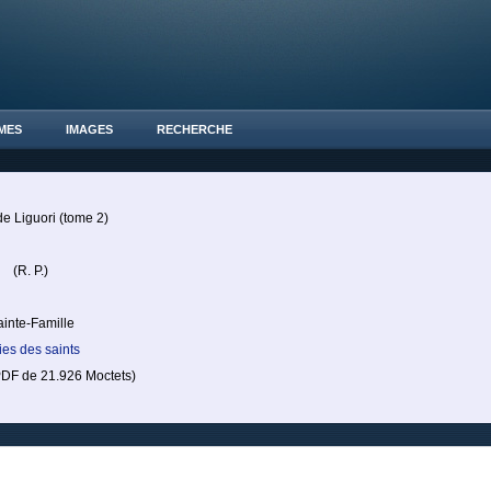
MES
IMAGES
RECHERCHE
e Liguori (tome 2)
n
(R. P.)
ainte-Famille
ies des saints
F de 21.926 Moctets)