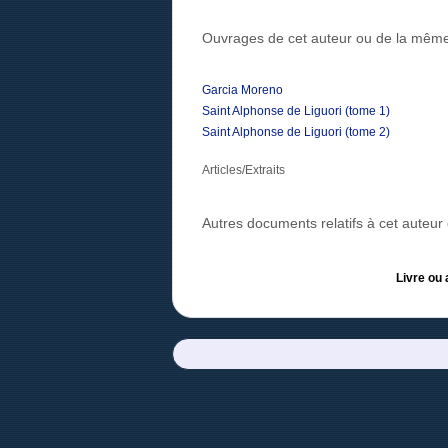
Ouvrages de cet auteur ou de la même
Garcia Moreno
Saint Alphonse de Liguori (tome 1)
Saint Alphonse de Liguori (tome 2)
Articles/Extraits
Autres documents relatifs à cet auteu
Livre ou 