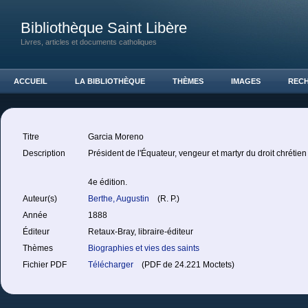
Bibliothèque Saint Libère
Livres, articles et documents catholiques
ACCUEIL
LA BIBLIOTHÈQUE
THÈMES
IMAGES
REC
Titre
Garcia Moreno
Description
Président de l'Équateur, vengeur et martyr du droit chrétie
4e édition.
Auteur(s)
Berthe, Augustin
(R. P.)
Année
1888
Éditeur
Retaux-Bray, libraire-éditeur
Thèmes
Biographies et vies des saints
Fichier PDF
Télécharger
(PDF de 24.221 Moctets)