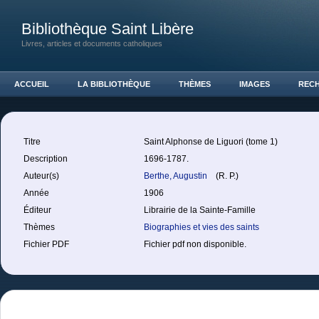
Bibliothèque Saint Libère
Livres, articles et documents catholiques
ACCUEIL
LA BIBLIOTHÈQUE
THÈMES
IMAGES
REC
Titre
Saint Alphonse de Liguori (tome 1)
Description
1696-1787.
Auteur(s)
Berthe, Augustin
(R. P.)
Année
1906
Éditeur
Librairie de la Sainte-Famille
Thèmes
Biographies et vies des saints
Fichier PDF
Fichier pdf non disponible.