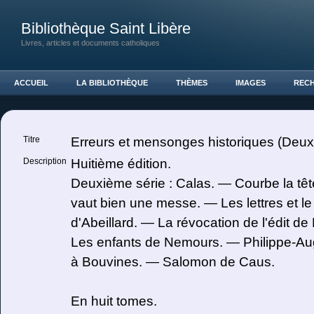
Bibliothèque Saint Libère
Livres, articles et documents catholiques
ACCUEIL
LA BIBLIOTHÈQUE
THÈMES
IMAGES
REC
Titre
Erreurs et mensonges historiques (Deux
Description
Huitième édition.
Deuxième série : Calas. — Courbe la têt
vaut bien une messe. — Les lettres et l
d'Abeillard. — La révocation de l'édit d
Les enfants de Nemours. — Philippe-Au
à Bouvines. — Salomon de Caus.
En huit tomes.