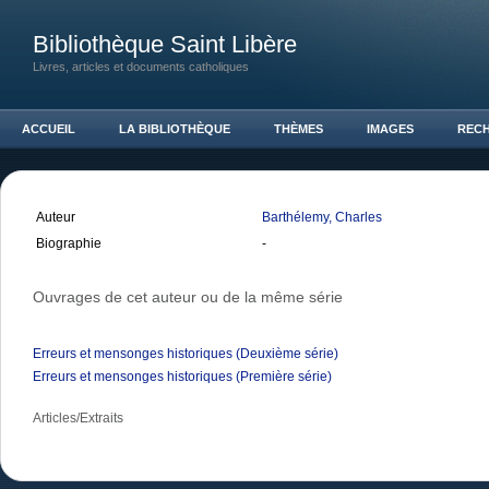
Bibliothèque Saint Libère
Livres, articles et documents catholiques
ACCUEIL
LA BIBLIOTHÈQUE
THÈMES
IMAGES
REC
Auteur
Barthélemy, Charles
Biographie
-
Ouvrages de cet auteur ou de la même série
Erreurs et mensonges historiques (Deuxième série)
Erreurs et mensonges historiques (Première série)
Articles/Extraits