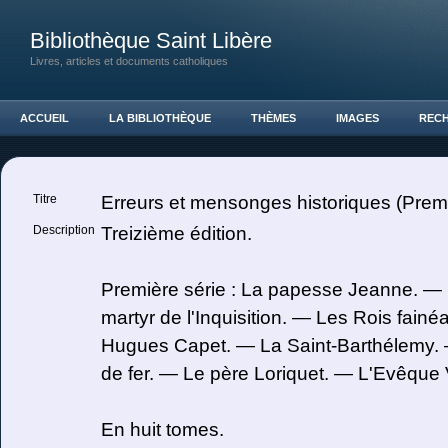
Bibliothèque Saint Libère
Livres, articles et documents catholiques
ACCUEIL
LA BIBLIOTHÈQUE
THÈMES
IMAGES
REC
Titre
Erreurs et mensonges historiques (Premi
Description
Treizième édition.
Première série : La papesse Jeanne. — L
martyr de l'Inquisition. — Les Rois fain
Hugues Capet. — La Saint-Barthélemy
de fer. — Le père Loriquet. — L'Evêque V
En huit tomes.