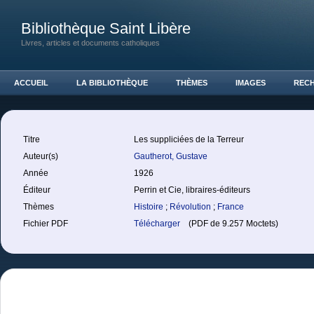
Bibliothèque Saint Libère
Livres, articles et documents catholiques
ACCUEIL
LA BIBLIOTHÈQUE
THÈMES
IMAGES
REC
Titre
Les suppliciées de la Terreur
Auteur(s)
Gautherot, Gustave
Année
1926
Éditeur
Perrin et Cie, libraires-éditeurs
Thèmes
Histoire
;
Révolution
;
France
Fichier PDF
Télécharger
(PDF de 9.257 Moctets)