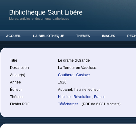
Bibliothèque Saint Libère
Livres, articles et documents catholiques
ACCUEIL
LA BIBLIOTHÈQUE
THÈMES
IMAGES
REC
Titre
Le drame d'Orange
Description
La Terreur en Vaucluse.
Auteur(s)
Gautherot, Gustave
Année
1926
Éditeur
Aubanel, fils aîné, éditeur
Thèmes
Histoire
;
Révolution
;
France
Fichier PDF
Télécharger
(PDF de 6.081 Moctets)