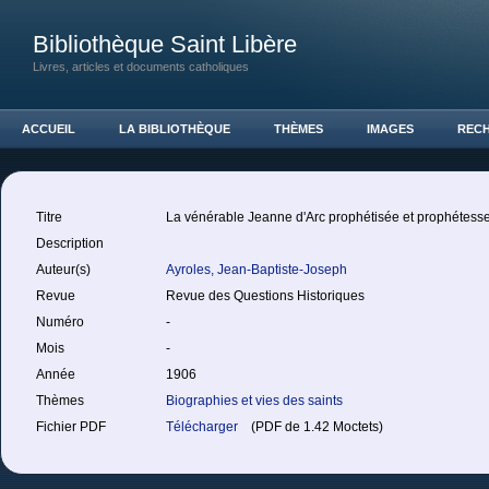
Bibliothèque Saint Libère
Livres, articles et documents catholiques
ACCUEIL
LA BIBLIOTHÈQUE
THÈMES
IMAGES
REC
Titre
La vénérable Jeanne d'Arc prophétisée et prophétess
Description
Auteur(s)
Ayroles, Jean-Baptiste-Joseph
Revue
Revue des Questions Historiques
Numéro
-
Mois
-
Année
1906
Thèmes
Biographies et vies des saints
Fichier PDF
Télécharger
(PDF de 1.42 Moctets)