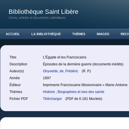
Bibliothèque Saint Libère
Livres, articles et documents catholiques
ACCUEIL
LA BIBLIOTHÈQUE
THÈMES
IMAGES
REC
Titre
L'Égypte et les Franciscains
Description
Épisodes de la dernière guerre (documents inédits).
Auteur(s)
Ghyvelde, de, Frédéric
(R. P.)
Année
1897
Éditeur
Imprimerie Franciscaine Missionnaire « Marie-Antoine.
Thèmes
Histoire
;
Biographies et vies des saints
Fichier PDF
Télécharger
(PDF de 6.181 Moctets)