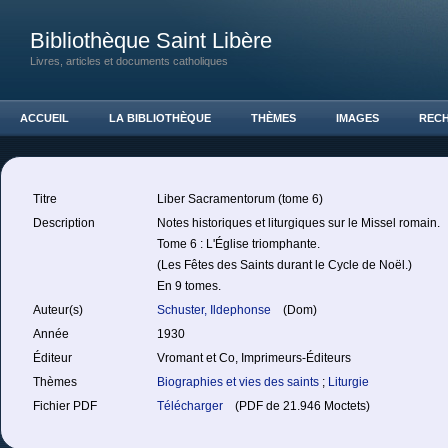
Bibliothèque Saint Libère
Livres, articles et documents catholiques
ACCUEIL
LA BIBLIOTHÈQUE
THÈMES
IMAGES
REC
Titre
Liber Sacramentorum (tome 6)
Description
Notes historiques et liturgiques sur le Missel romain.
Tome 6 : L'Église triomphante.
(Les Fêtes des Saints durant le Cycle de Noël.)
En 9 tomes.
Auteur(s)
Schuster, Ildephonse
(Dom)
Année
1930
Éditeur
Vromant et Co, Imprimeurs-Éditeurs
Thèmes
Biographies et vies des saints
;
Liturgie
Fichier PDF
Télécharger
(PDF de 21.946 Moctets)