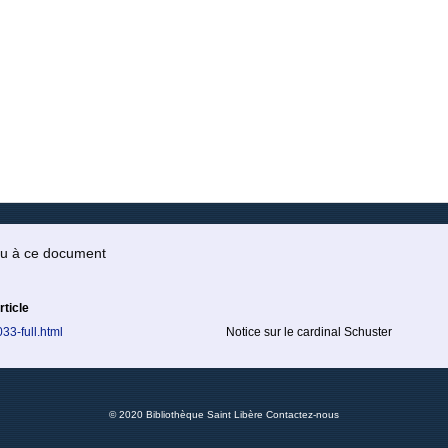
 ou à ce document
rticle
33-full.html
Notice sur le cardinal Schuster
© 2020 Bibliothèque Saint Libère
Contactez-nous