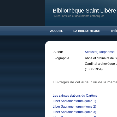
Bibliothèque Saint Libère
Livres, articles et documents catholiques
ACCUEIL
LA BIBLIOTHÈQUE
THÈ
Auteur
Schuster, Ildephonse
Biographie
Abbé et ordinaire de S
Cardinal archevêque d
(1880-1954).
Ouvrages de cet auteur ou de la même
Les saintes stations du Carême
Liber Sacramentorum (tome 1)
Liber Sacramentorum (tome 2)
Liber Sacramentorum (tome 3)