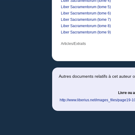
Liber Sacramentorum (tome 4)
Liber Sacramentorum (tome 5)
Liber Sacramentorum (tome 6)
Liber Sacramentorum (tome 7)
Liber Sacramentorum (tome 8)
Liber Sacramentorum (tome 9)
Articles/Extraits
Autres documents relatifs à cet auteur
Livre ou a
http://www.liberius.net/images_files/page19-10