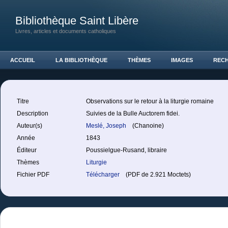
Bibliothèque Saint Libère
Livres, articles et documents catholiques
ACCUEIL
LA BIBLIOTHÈQUE
THÈMES
IMAGES
REC
Titre
Observations sur le retour à la liturgie romaine
Description
Suivies de la Bulle Auctorem fidei.
Auteur(s)
Meslé, Joseph
(Chanoine)
Année
1843
Éditeur
Poussielgue-Rusand, libraire
Thèmes
Liturgie
Fichier PDF
Télécharger
(PDF de 2.921 Moctets)