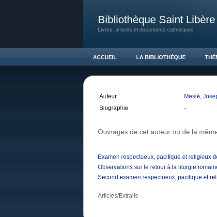
Bibliothèque Saint Libère
Livres, articles et documents catholiques
ACCUEIL
LA BIBLIOTHÈQUE
THÈ
Auteur
Meslé, Jos
Biographie
-
Ouvrages de cet auteur ou de la même
Examen respectueux, pacifique et religieux de
Observations sur le retour à la liturgie romain
Second examen respectueux, pacifique et relig
Articles/Extraits