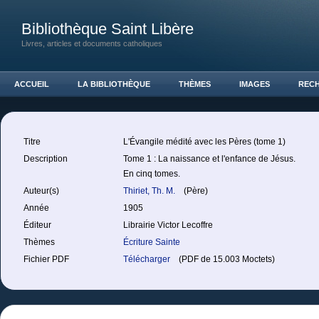
Bibliothèque Saint Libère
Livres, articles et documents catholiques
ACCUEIL
LA BIBLIOTHÈQUE
THÈMES
IMAGES
REC
Titre
L'Évangile médité avec les Pères (tome 1)
Description
Tome 1 : La naissance et l'enfance de Jésus.
En cinq tomes.
Auteur(s)
Thiriet, Th. M.
(Père)
Année
1905
Éditeur
Librairie Victor Lecoffre
Thèmes
Écriture Sainte
Fichier PDF
Télécharger
(PDF de 15.003 Moctets)