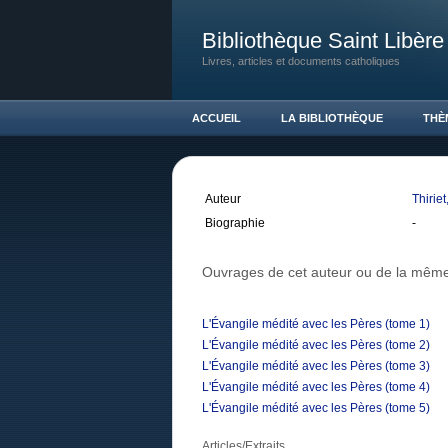
Bibliothèque Saint Libère
Livres, articles et documents catholiques
ACCUEIL
LA BIBLIOTHÈQUE
THÈ
Auteur
Thiriet
Biographie
-
Ouvrages de cet auteur ou de la même
L'Évangile médité avec les Pères (tome 1)
L'Évangile médité avec les Pères (tome 2)
L'Évangile médité avec les Pères (tome 3)
L'Évangile médité avec les Pères (tome 4)
L'Évangile médité avec les Pères (tome 5)
Articles/Extraits