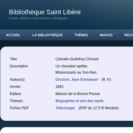
Bibliothèque Saint Libère
Livres, articles et documents catholiques
ACCUEIL
LA BIBLIOTHÈQUE
THÈMES
IMAGES
REC
Titre
Célestin-Godefroy Chicard
Description
Un chevalier apôtre.
Missionnaire au Yun-Nan.
Auteur(s)
Drochon, Jean-Emmanuel
(R. P.)
Année
1891
Éditeur
Maison de la Bonne Presse
Thèmes
Biographies et vies des saints
Fichier PDF
Télécharger
(PDF de 12.576 Moctets)