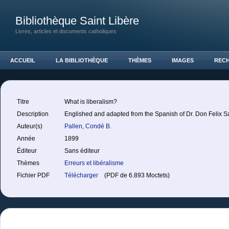
Bibliothèque Saint Libère
Livres, articles et documents catholiques
ACCUEIL
LA BIBLIOTHÈQUE
THÈMES
IMAGES
REC
Titre
What is liberalism?
Description
Englished and adapted from the Spanish of Dr. Don Felix S
Auteur(s)
Pallen, Condé B.
Année
1899
Éditeur
Sans éditeur
Thèmes
Erreurs et libéralisme
Fichier PDF
Télécharger
(PDF de 6.893 Moctets)