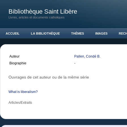
Bibliothèque Saint Libère
Livres, articles et documents catholiques
ACCUEIL
LA BIBLIOTHÈQUE
THÈMES
IMAGES
REC
Auteur
Pallen, Condé B.
Biographie
-
Ouvrages de cet auteur ou de la même série
What is liberalism?
Articles/Extraits