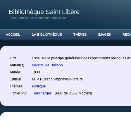
Bibliothèque Saint Libère
Livres, articles et documents catholiques
ACCUEIL
LA BIBLIOTHÈQUE
THÈMES
IMAGES
REC
Titre
Essai sur le principe générateur des constitutions politiques e
Auteur(s)
Maistre, de, Joseph
Année
1833
Éditeur
M. P. Rusand, imprimeur-libraire
Thèmes
Politique
Fichier PDF
Télécharger
(PDF de 3.057 Moctets)