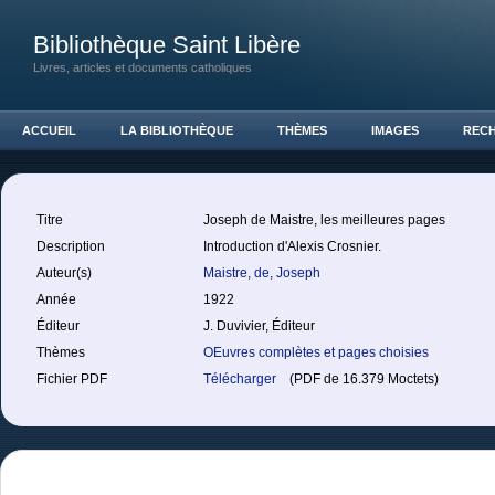
Bibliothèque Saint Libère
Livres, articles et documents catholiques
ACCUEIL
LA BIBLIOTHÈQUE
THÈMES
IMAGES
REC
Titre
Joseph de Maistre, les meilleures pages
Description
Introduction d'Alexis Crosnier.
Auteur(s)
Maistre, de, Joseph
Année
1922
Éditeur
J. Duvivier, Éditeur
Thèmes
OEuvres complètes et pages choisies
Fichier PDF
Télécharger
(PDF de 16.379 Moctets)