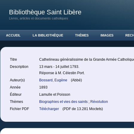
Bibliothèque Saint Libère
Livres, articles et documents catholiques
ACCUEIL
LA BIBLIOTHÈQUE
THÈMES
IMAGES
REC
Titre
Cathelineau généralissime de la Grande Armée Catholiqu
Description
13 mars - 14 juillet 1793.
Réponse à M. Célestin Port.
Auteur(s)
Bossard, Eugène
(Abbé)
Année
1893
Éditeur
Lamulle et Poisson
Thèmes
Biographies et vies des saints
;
Révolution
Fichier PDF
Télécharger
(PDF de 13.281 Moctets)