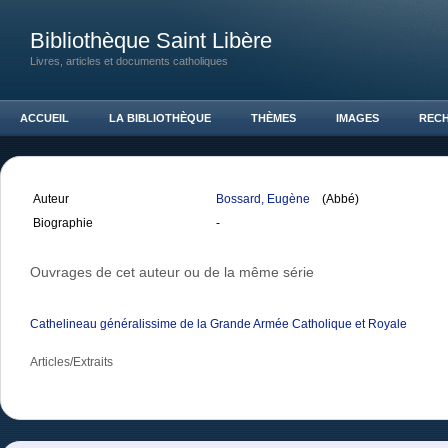
Bibliothèque Saint Libère
Livres, articles et documents catholiques
ACCUEIL
LA BIBLIOTHÈQUE
THÈMES
IMAGES
REC
Auteur
Bossard, Eugène
(Abbé)
Biographie
-
Ouvrages de cet auteur ou de la même série
Cathelineau généralissime de la Grande Armée Catholique et Royale
Articles/Extraits