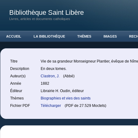
Bibliothèque Saint Libère
Livres, articles et documents catholiques
ACCUEIL
LA BIBLIOTHÈQUE
THÈMES
IMAGES
REC
Titre
Vie de sa grandeur Monseigneur Plantier, évêque de Nîme
Description
En deux tomes.
Auteur(s)
Clastron, J.
(Abbé)
Année
1882
Éditeur
Librairie H. Oudin, éditeur
Thèmes
Biographies et vies des saints
Fichier PDF
Télécharger
(PDF de 27.529 Moctets)