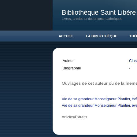
Bibliothèque Saint Libère
Livres, articles et documents catholiques
ACCUEIL
LA BIBLIOTHÈQUE
THÈ
Auteur
Clas
Biographie
-
Ouvrages de cet auteur ou de la même
Vie de sa grandeur Monseigneur Plantier, é
Vie de sa grandeur Monseigneur Plantier, é
Articles/Extraits