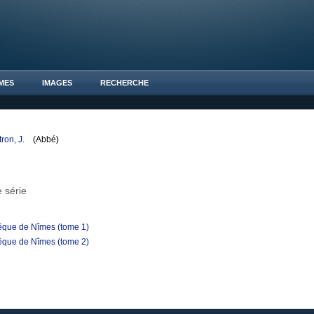
MES
IMAGES
RECHERCHE
tron, J.
(Abbé)
 série
vêque de Nîmes (tome 1)
vêque de Nîmes (tome 2)