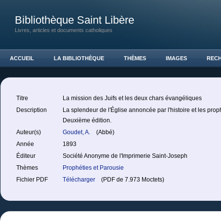
Bibliothèque Saint Libère
Livres, articles et documents catholiques
ACCUEIL
LA BIBLIOTHÈQUE
THÈMES
IMAGES
REC
Titre
La mission des Juifs et les deux chars évangéliques
Description
La splendeur de l'Église annoncée par l'histoire et les prop
Deuxième édition.
Auteur(s)
Goudet, A.
(Abbé)
Année
1893
Éditeur
Société Anonyme de l'Imprimerie Saint-Joseph
Thèmes
Prophéties et Parousie
Fichier PDF
Télécharger
(PDF de 7.973 Moctets)