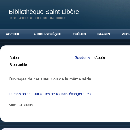
Bibliothèque Saint Libère
Livres, articles et documents catholiques
ACCUEIL
LA BIBLIOTHÈQUE
THÈMES
IMAGES
REC
Auteur
Goudet, A.
(Abbé)
Biographie
-
Ouvrages de cet auteur ou de la même série
La mission des Juifs et les deux chars évangéliques
Articles/Extraits