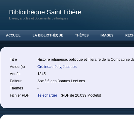
Bibliothèque Saint Libère
Livres, articles et documents catholiques
ACCUEIL
LA BIBLIOTHÈQUE
THÈMES
IMAGES
REC
Titre
Histoire religieuse, politique et littéraire de la Compagnie 
Auteur(s)
Crétineau-Joly, Jacques
Année
1845
Éditeur
Société des Bonnes Lectures
Thèmes
-
Fichier PDF
Télécharger
(PDF de 26.039 Moctets)