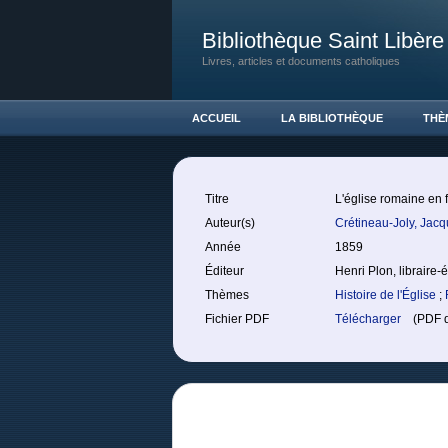
Bibliothèque Saint Libère
Livres, articles et documents catholiques
ACCUEIL
LA BIBLIOTHÈQUE
THÈ
Titre
L'église romaine en f
Auteur(s)
Crétineau-Joly, Jac
Année
1859
Éditeur
Henri Plon, libraire-
Thèmes
Histoire de l'Église
;
Fichier PDF
Télécharger
(PDF de