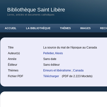
Bibliothèque Saint Libère
Livres, articles et documents catholiques
ACCUEIL
LA BIBLIOTHÈQUE
THÈMES
IMAGES
REC
Titre
La source du mal de l'époque au Canada
Auteur(s)
Pelletier, Alexis
Année
Sans date
Éditeur
Sans éditeur
Thèmes
Erreurs et libéralisme
;
Canada
Fichier PDF
Télécharger
(PDF de 2.223 Moctets)