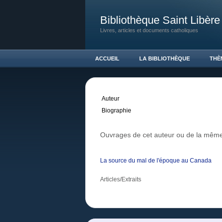
Bibliothèque Saint Libère
Livres, articles et documents catholiques
ACCUEIL
LA BIBLIOTHÈQUE
THÈ
Auteur
Biographie
Ouvrages de cet auteur ou de la même
La source du mal de l'époque au Canada
Articles/Extraits