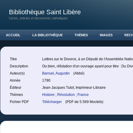
Bibliothèque Saint Libère
Livres, articles et documents catholiques
ACCUEIL
LA BIBLIOTHÈQUE
THÈMES
IMAGES
REC
Titre
Lettres sur le Divorce, à un Député de l'Assemblée Nati
Description
Ou bien, réfutation d'un ouvrage ayant pour titre : Du Div
Auteur(s)
Barruel, Augustin
(Abbé)
Année
1790
Éditeur
Jean-Jacques Tutot, Imprimeur-Libraire
Thèmes
Histoire
;
Révolution
;
France
Fichier PDF
Télécharger
(PDF de 5.569 Moctets)