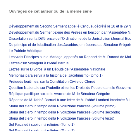
Ouvrages de cet auteur ou de la même série
Développement du Second Serment appellé Civique, décrété le 16 et le 29
Développement du Serment exigé des Prêtres en fonction par l'Assemblée N
Dissertation sur la Différence de l'Ordination et de la Jurisdiction (Journal E
Du principe et de l'obstination des Jacobins, en réponse au Sénateur Grégoi
Le Patriote Véridique
Les vrais Principes sur le Mariage, opposés au Rapport de M. Durand de Mai
Lettres d'un Voyageur à l'Abbé Barruel
Lettres sur le Divorce, à un Député de l'Assemblée Nationale
Memorias para servir a la historia del Jacobinismo (tomo 1)
Préjugés légitimes, sur la Constitution Civile du Clergé
Question Nationale sur l'Autorité et sur les Droits du Peuple dans le Gouver
Réplique pacifique aux trois Avocats de M. le Sénateur Grégoire
Réponse de M. l'abbé Barruel à une lettre de M. l'abbé Lambert imprimée à Lo
Storia del clero in tempo della Rivoluzione francese (volume primo)
Storia del clero in tempo della Rivoluzione francese (volume secondo)
Storia del clero in tempo della Rivoluzione francese (volume terzo)
Sul Papa ed i suoi diritti religiosi (Tomo 1)
Sul Papa ed i suoi diritti religiosi (Tomo 2)