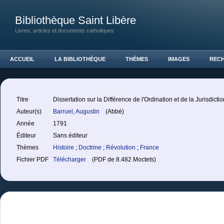
Bibliothèque Saint Libère
Livres, articles et documents catholiques
ACCUEIL
LA BIBLIOTHÈQUE
THÈMES
IMAGES
REC
Titre
Dissertation sur la Différence de l'Ordination et de la Jurisdict
Auteur(s)
Barruel, Augustin
(Abbé)
Année
1791
Éditeur
Sans éditeur
Thèmes
Histoire
;
Doctrine
;
Révolution
;
France
Fichier PDF
Télécharger
(PDF de 8.482 Moctets)