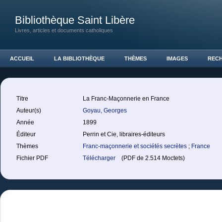
Bibliothèque Saint Libère
Livres, articles et documents catholiques
ACCUEIL
LA BIBLIOTHÈQUE
THÈMES
IMAGES
REC
Titre
La Franc-Maçonnerie en France
Auteur(s)
Goyau, Georges
Année
1899
Éditeur
Perrin et Cie, libraires-éditeurs
Thèmes
Franc-maçonnerie et sociétés secrètes
;
France
Fichier PDF
Télécharger
(PDF de 2.514 Moctets)