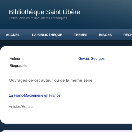
Bibliothèque Saint Libère
Livres, articles et documents catholiques
ACCUEIL
LA BIBLIOTHÈQUE
THÈMES
IMAGES
REC
Auteur
Goyau, Georges
Biographie
-
Ouvrages de cet auteur ou de la même série
La Franc-Maçonnerie en France
Articles/Extraits