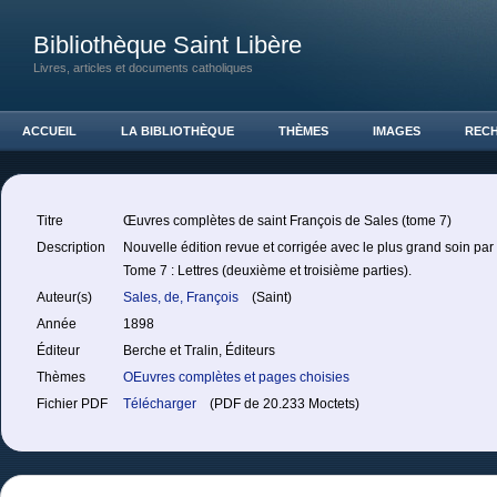
Bibliothèque Saint Libère
Livres, articles et documents catholiques
ACCUEIL
LA BIBLIOTHÈQUE
THÈMES
IMAGES
REC
Titre
Œuvres complètes de saint François de Sales (tome 7)
Description
Nouvelle édition revue et corrigée avec le plus grand soin par
Tome 7 : Lettres (deuxième et troisième parties).
Auteur(s)
Sales, de, François
(Saint)
Année
1898
Éditeur
Berche et Tralin, Éditeurs
Thèmes
OEuvres complètes et pages choisies
Fichier PDF
Télécharger
(PDF de 20.233 Moctets)