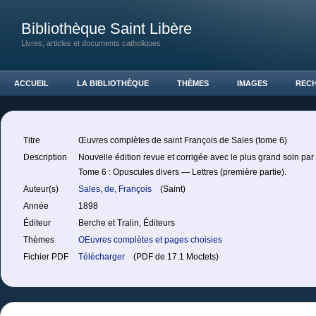
Bibliothèque Saint Libère
Livres, articles et documents catholiques
ACCUEIL
LA BIBLIOTHÈQUE
THÈMES
IMAGES
REC
Titre
Œuvres complètes de saint François de Sales (tome 6)
Description
Nouvelle édition revue et corrigée avec le plus grand soin par
Tome 6 : Opuscules divers — Lettres (première partie).
Auteur(s)
Sales, de, François
(Saint)
Année
1898
Éditeur
Berche et Tralin, Éditeurs
Thèmes
OEuvres complètes et pages choisies
Fichier PDF
Télécharger
(PDF de 17.1 Moctets)