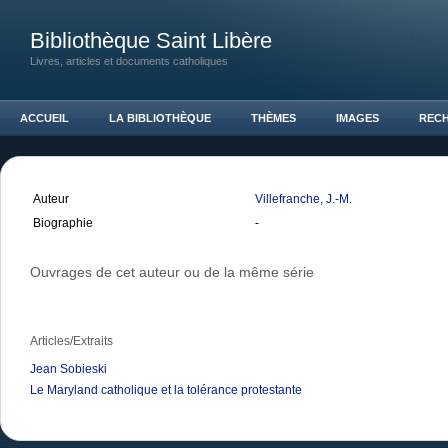
Bibliothèque Saint Libère
Livres, articles et documents catholiques
ACCUEIL
LA BIBLIOTHÈQUE
THÈMES
IMAGES
REC
Auteur
Villefranche, J.-M.
Biographie
-
Ouvrages de cet auteur ou de la même série
Articles/Extraits
Jean Sobieski
Le Maryland catholique et la tolérance protestante