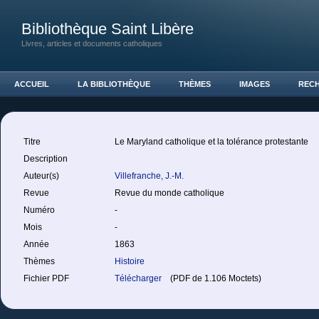
Bibliothèque Saint Libère
Livres, articles et documents catholiques
ACCUEIL
LA BIBLIOTHÈQUE
THÈMES
IMAGES
REC
Titre
Le Maryland catholique et la tolérance protestante
Description
Auteur(s)
Villefranche, J.-M.
Revue
Revue du monde catholique
Numéro
-
Mois
-
Année
1863
Thèmes
Histoire
Fichier PDF
Télécharger
(PDF de 1.106 Moctets)