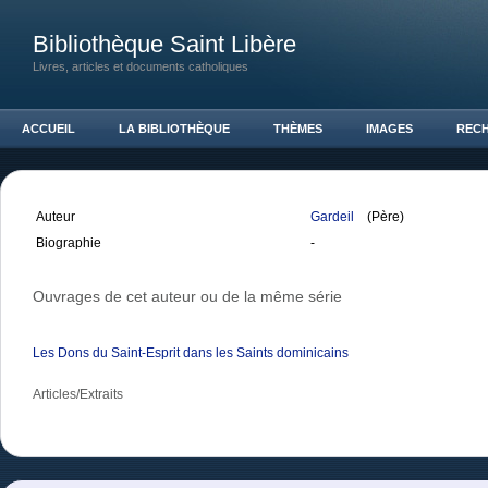
Bibliothèque Saint Libère
Livres, articles et documents catholiques
ACCUEIL
LA BIBLIOTHÈQUE
THÈMES
IMAGES
REC
Auteur
Gardeil
(Père)
Biographie
-
Ouvrages de cet auteur ou de la même série
Les Dons du Saint-Esprit dans les Saints dominicains
Articles/Extraits