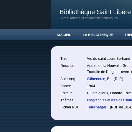
Bibliothèque Saint Libère
Livres, articles et documents catholiques
ACCUEIL
LA BIBLIOTHÈQUE
THÈ
Titre
Vie de saint Louis Bertrand
Description
Apôtre de la Nouvelle Gren
Traduite de l'anglais, avec l'
Auteur(s)
Wilberforce, B.
(R. P.)
Année
1904
Éditeur
P. Lethielleux, Libraire-Édite
Thèmes
Biographies et vies des sain
Fichier PDF
Télécharger
(PDF de 10.41