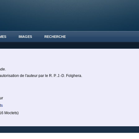
MES
IMAGES
RECHERCHE
ade.
autorisation de l'auteur par le R. P. J.-D. Folghera.
ur
ts
6 Moctets)